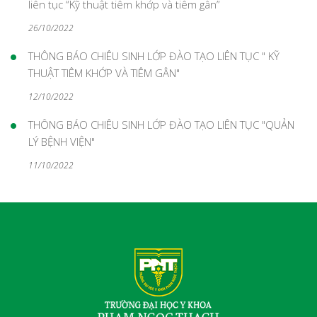
liên tục “Kỹ thuật tiêm khớp và tiêm gân”
26/10/2022
THÔNG BÁO CHIÊU SINH LỚP ĐÀO TẠO LIÊN TỤC " KỸ
THUẬT TIÊM KHỚP VÀ TIÊM GÂN"
12/10/2022
THÔNG BÁO CHIÊU SINH LỚP ĐÀO TẠO LIÊN TỤC "QUẢN
LÝ BỆNH VIỆN"
11/10/2022