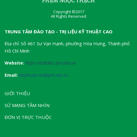
Copyright ©2017
All Rights Reserved
TRUNG TÂM ĐÀO TẠO - TRỊ LIỆU KỸ THUẬT CAO
Địa chỉ: Số 461 Sư Vạn Hạnh, phường Hòa Hưng, Thành phố
Hồ Chí Minh
Website:
https://ttdttlktc.pnt.edu.vn
Email:
ttkythuatcao@pnt.edu.vn
GIỚI THIỆU
SỨ MẠNG TẦM NHÌN
ĐƠN VỊ TRỰC THUỘC