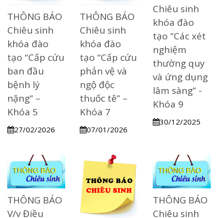
Chiêu sinh
THÔNG BÁO
THÔNG BÁO
khóa đào
Chiêu sinh
Chiêu sinh
tạo ​“Các xét
khóa đào
khóa đào
nghiệm
tạo “Cấp cứu
tạo “Cấp cứu
thường quy
ban đầu
phản vệ và
và ứng dụng
bệnh lý
ngộ độc
lâm sàng” -
nặng” –
thuốc tê” –
Khóa 9
Khóa 5
Khóa 7
30/12/2025
27/02/2026
07/01/2026
THÔNG BÁO
THÔNG BÁO
V/v Điều
Chiêu sinh