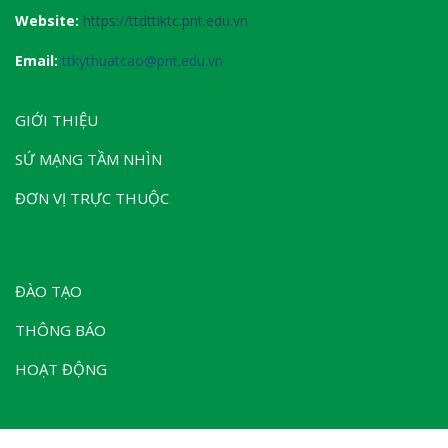
Website:
https://ttdttlktc.pnt.edu.vn
Email:
ttkythuatcao@pnt.edu.vn
GIỚI THIỆU
SỨ MẠNG TẦM NHÌN
ĐƠN VỊ TRỰC THUỘC
ĐÀO TẠO
THÔNG BÁO
HOẠT ĐỘNG