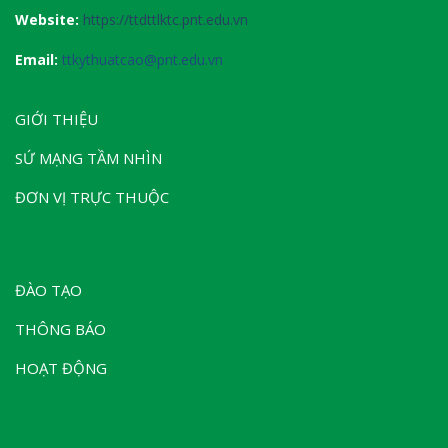
Website:
https://ttdttlktc.pnt.edu.vn
Email:
ttkythuatcao@pnt.edu.vn
GIỚI THIỆU
SỨ MẠNG TẦM NHÌN
ĐƠN VỊ TRỰC THUỘC
ĐÀO TẠO
THÔNG BÁO
HOẠT ĐỘNG