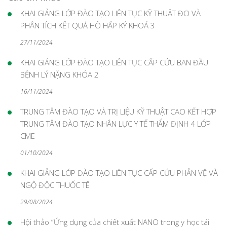
KHAI GIẢNG LỚP ĐÀO TẠO LIÊN TỤC KỸ THUẬT ĐO VÀ
PHÂN TÍCH KẾT QUẢ HÔ HẤP KÝ KHOÁ 3
27/11/2024
KHAI GIẢNG LỚP ĐÀO TẠO LIÊN TỤC CẤP CỨU BAN ĐẦU
BỆNH LÝ NẶNG KHÓA 2
16/11/2024
TRUNG TÂM ĐÀO TẠO VÀ TRỊ LIỆU KỸ THUẬT CAO KẾT HỢP
TRUNG TÂM ĐÀO TẠO NHÂN LỰC Y TẾ THẨM ĐỊNH 4 LỚP
CME
01/10/2024
KHAI GIẢNG LỚP ĐÀO TẠO LIÊN TỤC CẤP CỨU PHẢN VỆ VÀ
NGỘ ĐỘC THUỐC TÊ
29/08/2024
Hội thảo “Ứng dụng của chiết xuất NANO trong y học tái