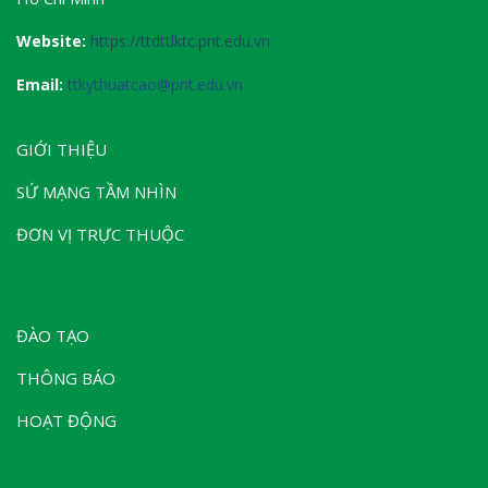
Website:
https://ttdttlktc.pnt.edu.vn
Email:
ttkythuatcao@pnt.edu.vn
GIỚI THIỆU
SỨ MẠNG TẦM NHÌN
ĐƠN VỊ TRỰC THUỘC
ĐÀO TẠO
THÔNG BÁO
HOẠT ĐỘNG