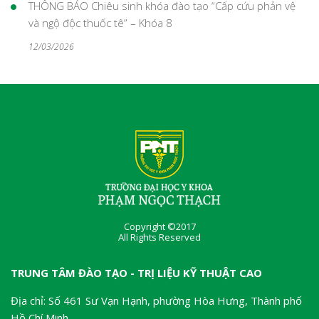
THÔNG BÁO Chiêu sinh khóa đào tạo “Cấp cứu phản vệ
và ngộ độc thuốc tê” – Khóa 8
12/03/2026
Copyright ©2017
All Rights Reserved
TRUNG TÂM ĐÀO TẠO - TRỊ LIỆU KỸ THUẬT CAO
Địa chỉ: Số 461 Sư Vạn Hạnh, phường Hòa Hưng, Thành phố
Hồ Chí Minh